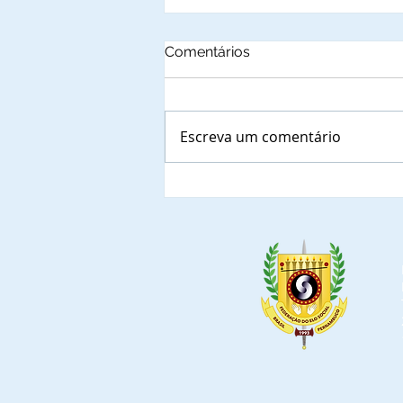
Comentários
Escreva um comentário
ATM - Associação
Tocantinense de Municípios
é notificada sobre a
prioridade para indicar
representante a ocupar
lugar à Mesa de
Autoridades nos eventos de
Lançamento do Projeto
Social do Cidadão