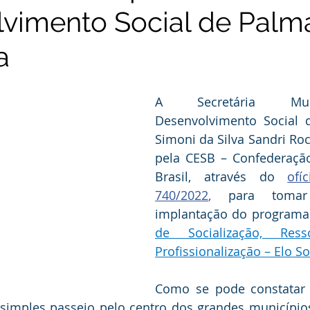
vimento Social de Palm
a
A Secretária Mun
Desenvolvimento Social d
Simoni da Silva Sandri Roc
pela CESB – Confederação
Brasil, através do 
ofí
740/2022
, 
para tomar
implantação do programa
de Socialização, Resso
Profissionalização – Elo So
Como se pode constatar 
simples passeio pelo centro dos grandes municípios