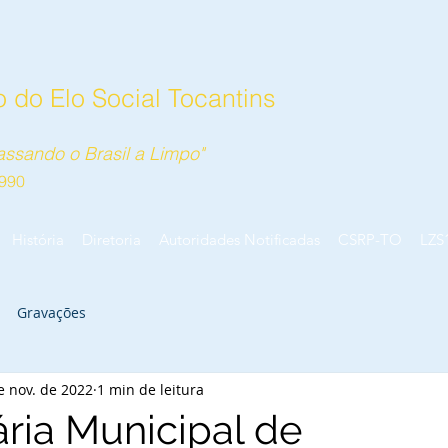
 do Elo Social Tocantins
ssando o Brasil a Limpo"
990
História
Diretoria
Autoridades Notificadas
CSRP-TO
LZS
Gravações
e nov. de 2022
1 min de leitura
ária Municipal de