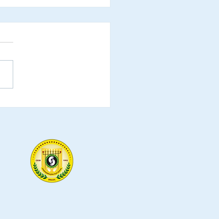
refeituras do Estado de
ntins, são oficialmente
idadas a participar da
mônia de Laureação de
endadores e
ixadoras do Elo Social,
ida de jantar solene.