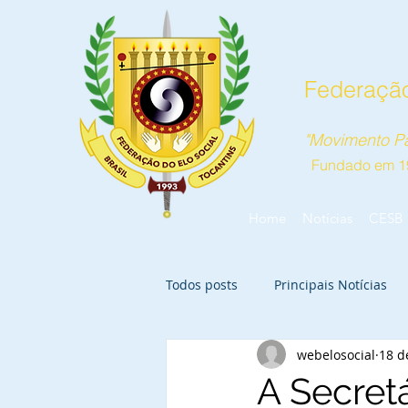
Federação
"Movimento Pa
Fundado em 1
Home
Notícias
CESB
Todos posts
Principais Notícias
webelosocial
18 d
A Secret