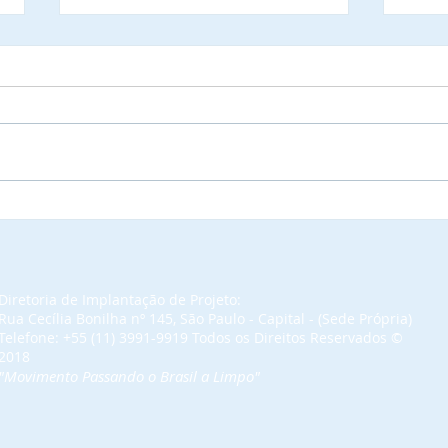
Autoridades municipais do
As P
Estado de Tocantins, que já
Toca
confirmaram a presença
conv
nas solenidades de outorga
Ceri
de Títulos de
Com
Diretoria de Implantação de Projeto:
Comendadores e
Emba
Rua Cecília Bonilha nº 145, São Paulo - Capital - (Sede Própria)
Embaixadoras da Ordem do
segu
Telefone: +55 (11) 3991-9919 Todos os Direitos Reservados​ ©
2018
Mérito do Elo Social e jantar
"Movimento Passando o Brasil a Limpo"
solene.