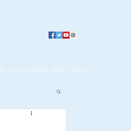
10
Social
Comissões
TV Elo
Contato