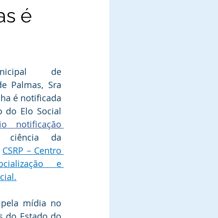
as é
icipal de 
e Palmas, Sra 
ha é notificada 
 do Elo Social 
cio notificação 
 ciência da 
 
CSRP – Centro 
cialização e 
cial.
pela mídia no 
 do Estado do 