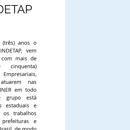
DETAP
(três) anos o 
INDETAP, vem 
 com mais de 
 cinquenta) 
sariais, 
atuarem nas 
INER em todo 
te grupo está 
s estaduais e 
 os trabalhos 
refeituras e 
rasil, de modo 