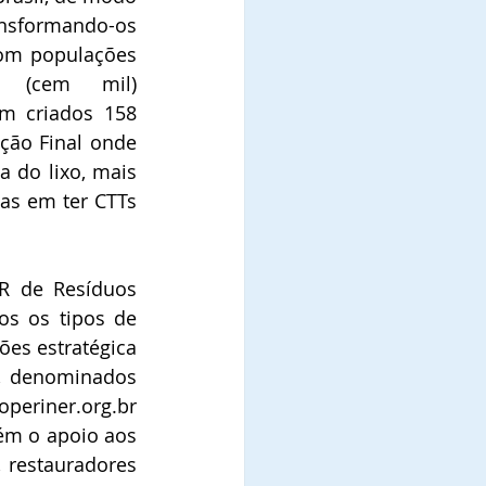
ansformando-os 
om populações 
 (cem mil) 
m criados 158 
ção Final onde 
 do lixo, mais 
as em ter CTTs 
R de Resíduos 
os os tipos de 
es estratégica 
, denominados 
eriner.org.br 
ém o apoio aos 
 restauradores 