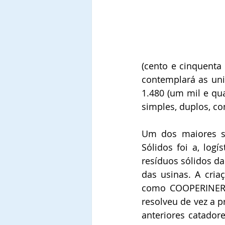
(cento e cinquenta
contemplará as uni
1.480 (um mil e qua
simples, duplos, c
Um dos maiores se
Sólidos foi a, log
resíduos sólidos da
das usinas. A cri
como COOPERINERS,
resolveu de vez a 
anteriores catador