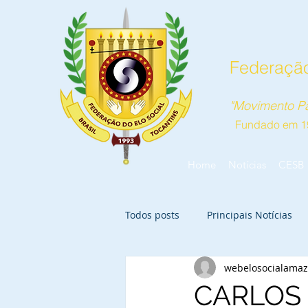
Federação
"Movimento Pa
Fundado em 1
Home
Notícias
CESB
Todos posts
Principais Notícias
webelosocialama
CARLOS