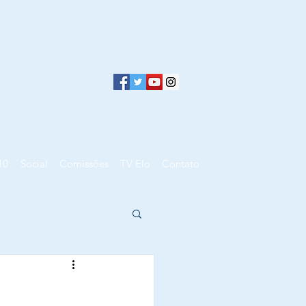
10
Social
Comissões
TV Elo
Contato