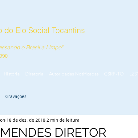
 do Elo Social Tocantins
ssando o Brasil a Limpo"
990
História
Diretoria
Autoridades Notificadas
CSRP-TO
LZS
Gravações
zon
18 de dez. de 2018
2 min de leitura
 MENDES DIRETOR