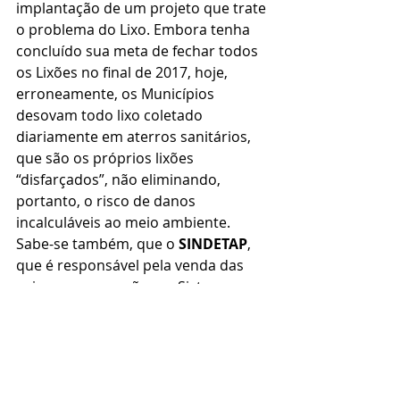
implantação de um projeto que trate 
o problema do Lixo. Embora tenha 
concluído sua meta de fechar todos 
os Lixões no final de 2017, hoje, 
erroneamente, os Municípios 
desovam todo lixo coletado 
diariamente em aterros sanitários, 
que são os próprios lixões 
“disfarçados”, não eliminando, 
portanto, o risco de danos 
incalculáveis ao meio ambiente.
Sabe-se também, que o 
SINDETAP
, 
que é responsável pela venda das 
usinas que compõem o Sistema 
INER
, está em negociação já em fase 
avançada com empresários 
Nacionais em ao menos 05 Estados 
Brasileiros. Em Alagoas, com a 
concretização das vendas que se 