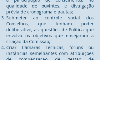
qualidade de ouvintes, e divulgação
prévia de cronograma e pautas;
Submeter ao controle social dos
Conselhos, que tenham poder
deliberativo, as questões de Política que
envolva os objetivos que ensejaram a
criação da Comissão;
Criar Câmaras Técnicas, fóruns ou
instâncias semelhantes com atribuições
de compensação de gestão de
procedimentos de alta complexidade e
de outras situações, no objetivo de
aumentar os conhecimentos técnicos e
melhor balizar, pareceres e decisões a
serem prolatados.
Fomentar o intercâmbio e a cooperação
técnica entre seus integrantes, visando à
implementação à análise e à divulgação
de experiências descentralizadas e
inovadoras em gestão que envolva os
objetivos da Comissão tais como;
Promover continuamente as atividades,
mediante informações, reflexões e